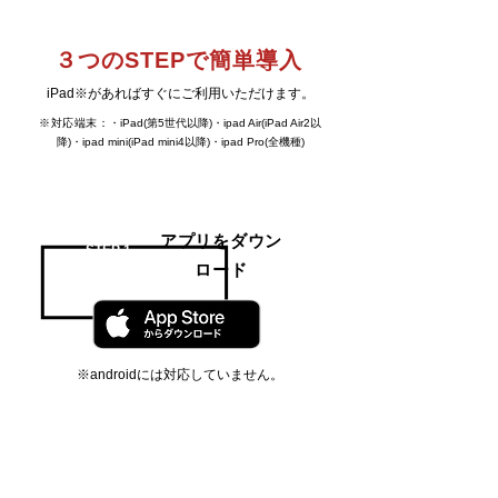
３つのSTEPで簡単導入
iPad※があればすぐにご利用いただけます。
※対応端末：
・iPad(第5世代以降)・ipad Air(iPad Air2以
降)・ipad mini(iPad mini4以降)・ipad Pro(全機種)
アプリをダウン
STEP 1
ロード
※androidには対応していません。