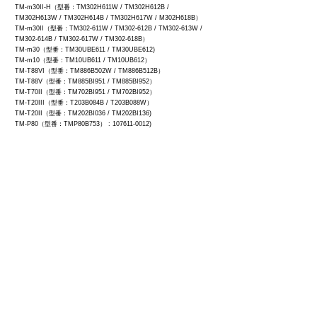
TM-m30II-H（型番：TM302H611W / TM302H612B /
TM302H613W / TM302H614B / TM302H617W / M302H618B）
TM-m30II（型番：TM302-611W / TM302-612B / TM302-613W /
TM302-614B / TM302-617W / TM302-618B）
TM-m30（型番：TM30UBE611 / TM30UBE612)
TM-m10（型番：TM10UB611 / TM10UB612）
TM-T88VI（型番：TM886B502W / TM886B512B）
TM-T88V（型番：TM885BI951 / TM885BI952）
TM-T70II（型番：TM702BI951 / TM702BI952）
TM-T20III（型番：T203B084B / T203B088W）
TM-T20II（型番：TM202BI036 / TM202BI136)
TM-P80（型番：TMP80B753） :
107611-0012)
TM-P60II（型番：TM-P602BI / TMP602B853）
TM-P20（型番：TM-P20BI / TM-P20B563）
周辺機器(別売)