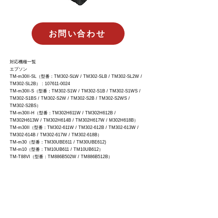
お問い合わせ
対応機種一覧
エプソン
TM-m30II-SL（型番：TM302-SLW / TM302-SLB / TM302-SL2W /
TM302-SL2B） :
107611-0024
TM-m30II-S（型番：TM302-S1W / TM302-S1B / TM302-S1WS /
TM302-S1BS / TM302-S2W / TM302-S2B / TM302-S2WS /
TM302-S2BS）
TM-m30II-H（型番：TM302H611W / TM302H612B /
TM302H613W / TM302H614B / TM302H617W / M302H618B）
TM-m30II（型番：TM302-611W / TM302-612B / TM302-613W /
TM302-614B / TM302-617W / TM302-618B）
TM-m30（型番：TM30UBE611 / TM30UBE612)
TM-m10（型番：TM10UB611 / TM10UB612）
TM-T88VI（型番：TM886B502W / TM886B512B）
TM-T88V（型番：TM885BI951 / TM885BI952）
TM-T70II（型番：TM702BI951 / TM702BI952）
TM-T20III（型番：T203B084B / T203B088W）
TM-T20II（型番：TM202BI036 / TM202BI136)
TM-P80（型番：TMP80B753） :
107611-0012)
TM-P60II（型番：TM-P602BI / TMP602B853）
TM-P20（型番：TM-P20BI / TM-P20B563）